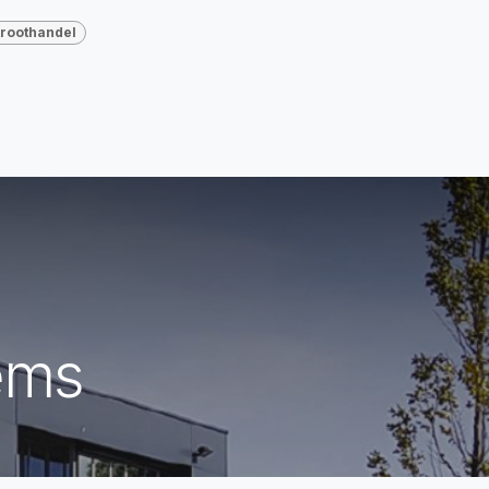
roothandel
ems