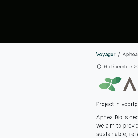
Voyager
Aphea
6 décembre 2
Project in voort
Aphea.Bio is ded
We aim to provid
sustainable, reli