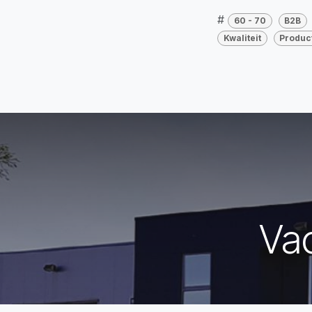
#
60 - 70
B2B
Kwaliteit
Produc
Va