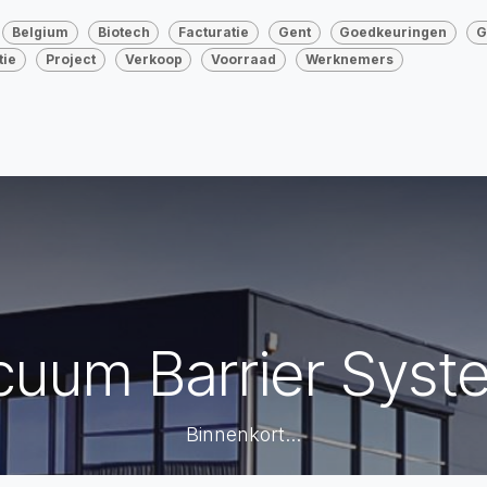
Belgium
Biotech
Facturatie
Gent
Goedkeuringen
G
tie
Project
Verkoop
Voorraad
Werknemers
cuum Barrier Syst
Binnenkort...