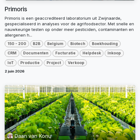
Primoris
Primoris is een geaccrediteerd laboratorium uit Zwijnaarde,
gespecialiseerd in analyses voor de agrifoodsector. Met snelle en
nauwkeurige testen op onder meer pesticiden, contaminanten en
allergenen h...
150 - 200
B2B
Belgium
Biotech
Boekhouding
CRM
Documenten
Facturatie
Helpdesk
Inkoop
IoT
Productie
Project
Verkoop
2 juin 2026
Daan van Konu