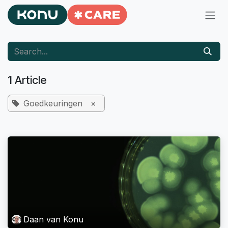
Skip to Content
1 Article
Goedkeuringen
×
Daan van Konu